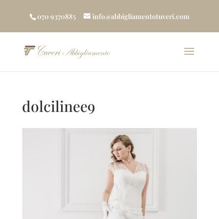
070 9370885
info@abbigliamentotuveri.com
dolcilinee9