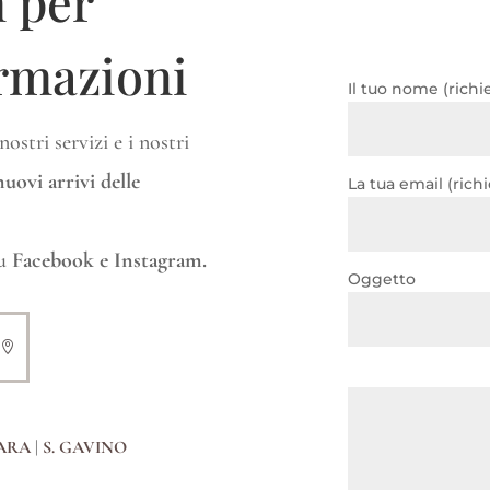
m per
ormazioni
Il tuo nome (richi
ostri servizi e i nostri
uovi arrivi delle
La tua email (richi
su
Facebook e Instagram.
Oggetto
ARA
|
S. GAVINO