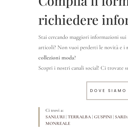
Compila il for
richiedere inf
Stai cercando maggiori informazioni sui n
articoli? Non vuoi perderti le novità e i
n
collezioni moda
?
Scopri i nostri canali social! Ci trovate 
DOVE SIAMO
Ci trovi a:
SANLURI
|
TERRALBA
|
GUSPINI
|
SARD
MONREALE