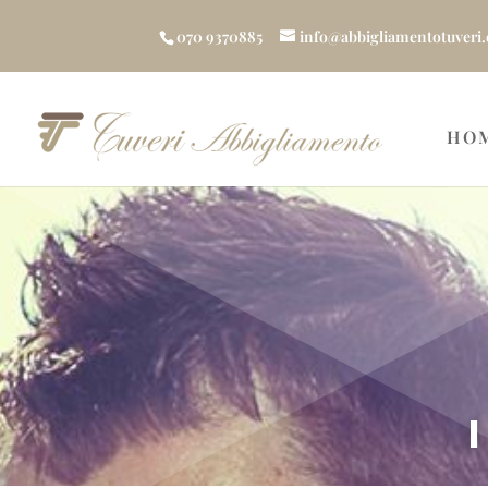
070 9370885
info@abbigliamentotuveri
HO