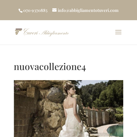
070 9370885
info@abbigliamentotuveri.com
nuovacollezione4