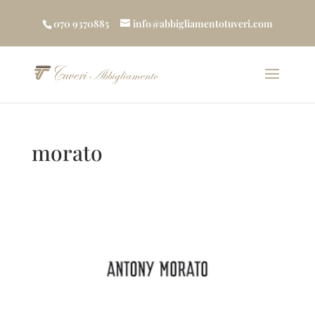
070 9370885
info@abbigliamentotuveri.com
morato