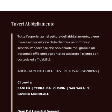
Tuveri Abbigliamento
Tutta l’esperienza nel settore dell’abbigliamento, viene
messa a disposizione della clientela per offrire un
servizio impeccabile che non delude mai grazie a un
personale efficiente e pronto ad assistere il cliente con
cortesia ed affidabilità.
ABBIGLIAMENTO EREDI TUVERI | P.IVA 01178200927 |
Ci trovi a:
SANLURI
|
TERRALBA
|
GUSPINI
|
SARDARA
|
S.
GAVINO MONREALE
Orari Dal Lunedì al Venerdì: