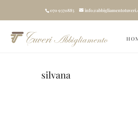
070 9370885
info@abbigliamentotuveri
HO
silvana